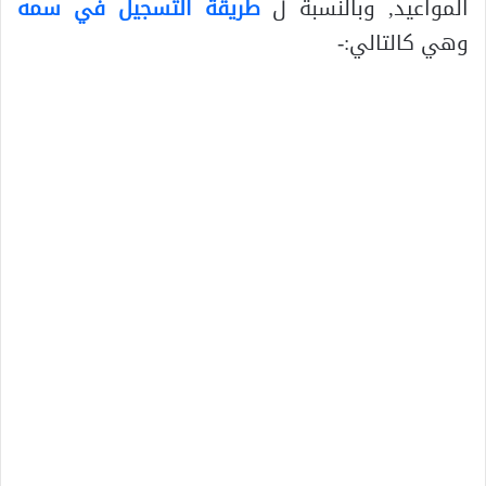
المواعيد, وبالنسبة ل
طريقة التسجيل في سمه
وهي كالتالي:-