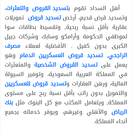
أهل السداد تقوم ب
تسديد القروض والتعثرات
،
وتسديد قرض قديم، أرخص
تسديد قروض
تمويلات
عقارية بأقل نسبة ربحية, وتقسيط بطاقات سوا
لموظفي الحكومة وأرامكو وسابك وشركات جبيل
الكبرى بدون كفيل ـ الأفضلية لعملاء
مصرف
الراجحي
,
تسديد قروض العسكريين الدمام
وهو
يعمل على
تسديد القروض الشخصية
والمتعثرات
في المملكة العربية السعودية، وتوفير السيولة
المالية، ورهن العقارات و
تسديد قروض للعسكريين
والتمويل بدون راتب بأقل نسبة ربح على مستوى
المملكة, ويتعامل المكتب مع كل البنوك مثل
بنك
الرياض
والأهلي وغيرهم، ويوفر خدماته بجميع
أنحاء المملكة.