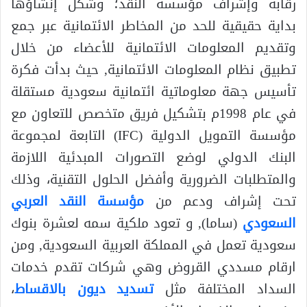
رقابة وإشراف مؤسسة النقد؛ وشكل إنشاؤها
بداية حقيقية للحد من المخاطر الائتمانية عبر جمع
وتقديم المعلومات الائتمانية للأعضاء من خلال
تطبيق نظام المعلومات الائتمانية, حيث بدأت فكرة
تأسيس جهة معلوماتية ائتمانية سعودية مستقلة
في عام 1998م بتشكيل فريق متخصص للتعاون مع
مؤسسة التمويل الدولية (IFC) التابعة لمجموعة
البنك الدولي لوضع التصورات المبدئية اللازمة
والمتطلبات الضرورية وأفضل الحلول التقنية، وذلك
تحت إشراف ودعم من
مؤسسة النقد العربي
السعودي
(ساما), و تعود ملكية سمه لعشرة بنوك
سعودية تعمل في المملكة العربية السعودية, ومن
ارقام مسددي القروض وهي شركات تقدم خدمات
السداد المختلفة مثل
تسديد ديون بالاقساط
،