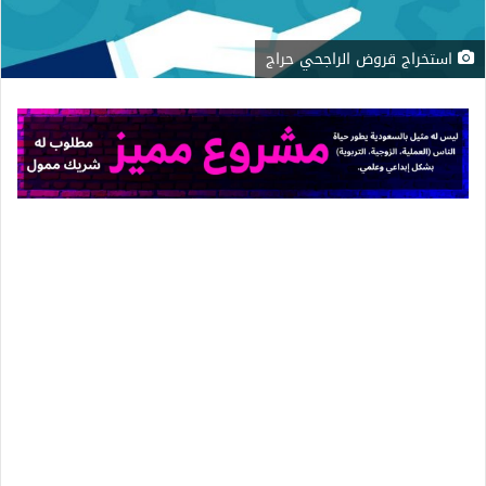
استخراج قروض الراجحي حراج