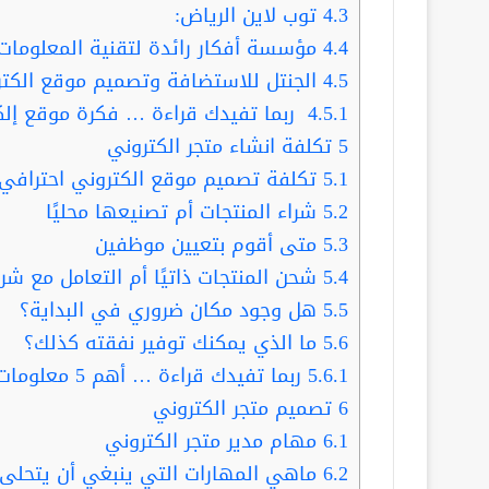
4.3
توب لاين الرياض:
4.4
مؤسسة أفكار رائدة لتقنية المعلومات:
4.5
الجنتل للاستضافة وتصميم موقع الكتر
4.5.1
ربما تفيدك قراءة … فكرة موقع إلك
5
تكلفة انشاء متجر الكتروني
5.1
تكلفة تصميم موقع الكتروني احترافي
5.2
شراء المنتجات أم تصنيعها محليًا
5.3
متى أقوم بتعيين موظفين
5.4
شحن المنتجات ذاتيًا أم التعامل مع ش
5.5
هل وجود مكان ضروري في البداية؟
5.6
ما الذي يمكنك توفير نفقته كذلك؟
5.6.1
ربما تفيدك قراءة … أهم 5 معلومات في تصميم الانفوجرافيك في الرياض
6
تصميم متجر الكتروني
6.1
مهام مدير متجر الكتروني
6.2
ماهي المهارات التي ينبغي أن يتحلى بها