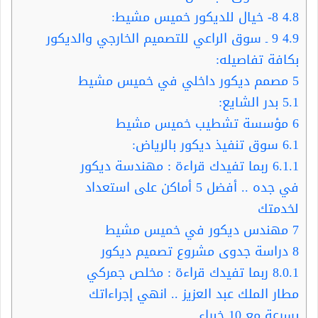
4.8
8- خيال للديكور خميس مشيط:
4.9
9 ـ سوق الراعي للتصميم الخارجي والديكور
بكافة تفاصيله:
5
مصمم ديكور داخلي في خميس مشيط
5.1
بدر الشايع:
6
مؤسسة تشطيب خميس مشيط
6.1
سوق تنفيذ ديكور بالرياض:
6.1.1
ربما تفيدك قراءة : مهندسة ديكور
في جده .. أفضل 5 أماكن على استعداد
لخدمتك
7
مهندس ديكور في خميس مشيط
8
دراسة جدوى مشروع تصميم ديكور
8.0.1
ربما تفيدك قراءة : مخلص جمركي
مطار الملك عبد العزيز .. انهي إجراءاتك
بسرعة مع 10 خبراء