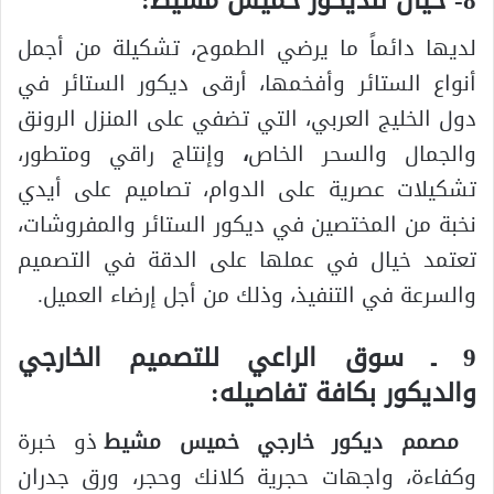
8- خيال للديكور خميس مشيط:
لديها دائماً ما يرضي الطموح، تشكيلة من أجمل
أنواع الستائر وأفخمها، أرقى ديكور الستائر في
دول الخليج العربي، التي تضفي على المنزل الرونق
والجمال والسحر الخاص
،
وإنتاج راقي ومتطور،
تشكيلات عصرية على الدوام، تصاميم على أيدي
نخبة من المختصين في ديكور الستائر والمفروشات،
تعتمد خيال في عملها على الدقة في التصميم
والسرعة في التنفيذ، وذلك من أجل إرضاء العميل.
9 ـ سوق الراعي للتصميم الخارجي
والديكور بكافة تفاصيله:
مصمم ديكور خارجي خميس مشيط
ذو خبرة
وكفاءة، واجهات حجرية كلانك وحجر، ورق جدران