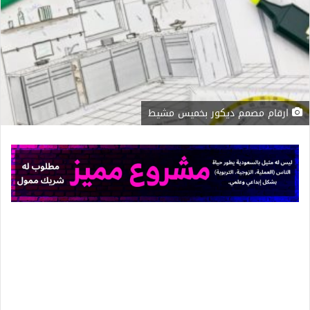
ارقام مصمم ديكور بخميس مشيط