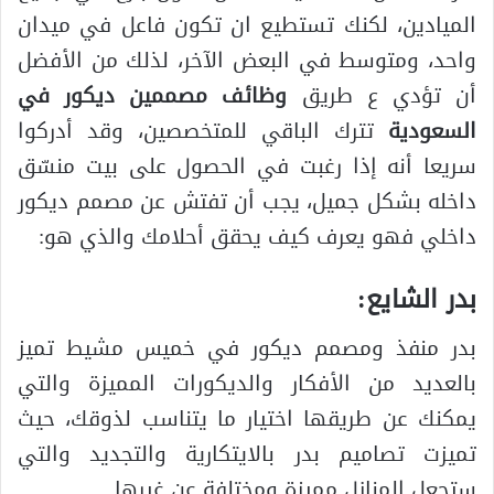
الميادين، لكنك تستطيع ان تكون فاعل في ميدان
واحد، ومتوسط في البعض الآخر، لذلك من الأفضل
أن تؤدي ع طريق
وظائف مصممين ديكور في
السعودية
تترك الباقي للمتخصصين، وقد أدركوا
سريعا أنه إذا رغبت في الحصول على بيت منسّق
داخله بشكل جميل، يجب أن تفتش عن مصمم ديكور
داخلي فهو يعرف كيف يحقق أحلامك والذي هو:
بدر الشايع:
بدر منفذ ومصمم ديكور في خميس مشيط تميز
بالعديد من الأفكار والديكورات المميزة والتي
يمكنك عن طريقها اختيار ما يتناسب لذوقك، حيث
تميزت تصاميم بدر بالايتكارية والتجديد والتي
ستجعل المنازل مميزة ومختلفة عن غيرها.