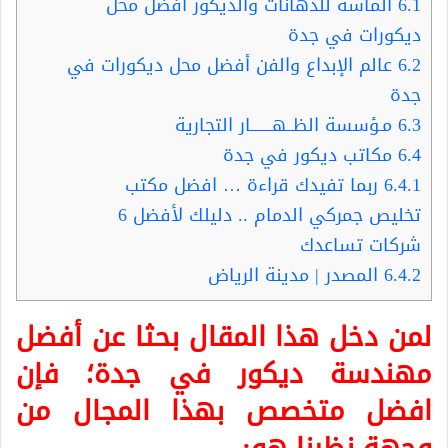
6.1
الماسة للدهانات والديكور أفضل محل
ديكورات في جدة
6.2
عالم الإبداع والفن أفضل محل ديكورات في
جدة
6.3
مـؤسسة الظــهـــــــار التجارية
6.4
مكاتب ديكور في جدة
6.4.1
ربما تفيدك قراءة … افضل مكتب
تخليص جمركي الدمام .. دليلك لأفضل 6
شركات تساعدك
6.4.2
المصدر | مدينة الرياض
لمن دخل هذا المقال بحثا عن أفضل
مهندسة ديكور في جدة
؛ فإن
افضل متخصص بهذا المجال من
وجهة نظرنا هو: