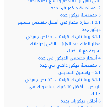
التي نأمل ان تفيدكم وتشبع تطلعاتكم:
2
مهندسة ديكور في جده
3
مهندسة ديكور جدة
3.1
‫1: سارة مختار هي أفضل مهندس تصميم
ديكور جدة
3.1.1
ربما تفيدك قراءة … مخلص جمركي
مطار الملك عبد العزيز .. انهي إجراءاتك
بسرعة مع 10 خبراء
4
أسعار مصممي الديكور في جدة
5
مهندسة ديكور داخلي في جدة
5.1
– ياسمين السديس
5.1.1
ربما تفيدك قراءة … تخليص جمركي
الرياض .. أفضل 10 خبراء يساعدونك في
طلبك
6
أماكن ديكورات بجدة