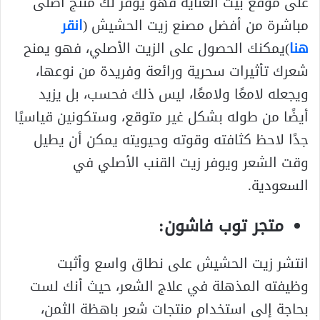
على موقع بيت العناية فهو يوفر لك منتج أصلى
مباشرة من أفضل مصنع زيت الحشيش (
انقر
هنا
)يمكنك الحصول على الزيت الأصلي، فهو يمنح
شعرك تأثيرات سحرية ورائعة وفريدة من نوعها،
ويجعله لامعًا ولامعًا، ليس ذلك فحسب، بل يزيد
أيضًا من طوله بشكل غير متوقع، وستكونين قياسيًا
جدًا لاحظ كثافته وقوته وحيويته يمكن أن يطيل
وقت الشعر ويوفر زيت القنب الأصلي في
السعودية.
متجر توب فاشون:
انتشر زيت الحشيش على نطاق واسع وأثبت
وظيفته المذهلة في علاج الشعر، حيث أنك لست
بحاجة إلى استخدام منتجات شعر باهظة الثمن،