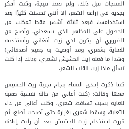
المنتجات قبل ذلك، ولم تعط نتيجة، وكنت أفكر
بجدية في زراعة الشعر، إلا أنني تحسنت كثيرًا بعد
استخدامها، فبعد ثلاثة أشهر فقط تمكنت من
الحصول على المظهر الذي يسعدني، وأصبح من
الضروري أن يكون لدي زيت أفغاني وأستخدمه
للعناية بشعري، وقد أوصيت به جميع أصدقائي)
وهذا ما فعله زيت الحشيش لشعري، وذلك إذا كنت
تسأل ماذا زيت القنب للشعر.
كما ذكرت إحدى النساء بنجاح تجربة زيت الحشيش
معها وقالت: (كنت أعاني من حالة نفسية صعبة
للغاية بسبب تساقط شعري، وكنت أعاني من داء
الثعلبة، وسقط شعري بغزارة حتى أصبحت أصلع، ثم
قررت استخدام زيت الحشيش بعد أن رأيت إعلانه