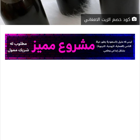
كود خصم الزيت الافغاني