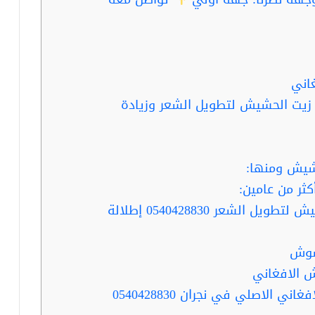
اني
زيت الحشيش لتطويل الشعر وزيادة
شيش ومنها:
ثر من عامين:
ربما تفيدك قراءة …فوائد زيت الحشيش لتطويل الشعر 0540428830 إطلالة
شوش
 الافغاني
ربما تفيدك قراءة …زيت الحشيش الافغاني الاصلي في نجران 0540428830