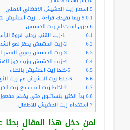
متوفر بهذه الأماكن
5
اسعار زيت الحشيش الافغاني الاصلي
5.0.1
ربما تفيدك قراءة …زيت الحشيش لتكثيف الذقن 428830
6
طرق استخدام زيت الحشيش
6.1
1-زيت القنب يرطب فروة الرأس والشعر
6.2
2-زيت الحشيش يحفز نمو الشعر
6.3
3-زيت الحشيش يقوي الشعر لمنع تكسيره وتقويته:
6.4
4-زيت الحشيش وزيت جوز الهند:
6.5
5-خلط زيت الحشيش بالحناء
6.6
6-خلط زيت الحشيش مع زيت الثوم
6.7
7-اخلط زيت القنب مع زيت الخروع:
6.8
بدأ الكثير يتسائلون متي يظهر مفعو
7
استخدام زيت الحشيش للاطفال
لمن دخل هذا المقال بحثا 