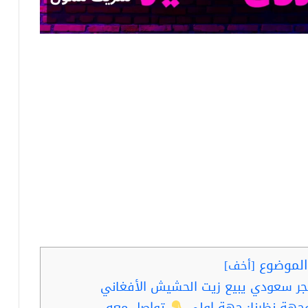
لموضوع
[
أخف
]
جر سعودي يبيع زيت الحشيش الأفغاني
جهة نظرنا: جهة اولي
تواصل معه