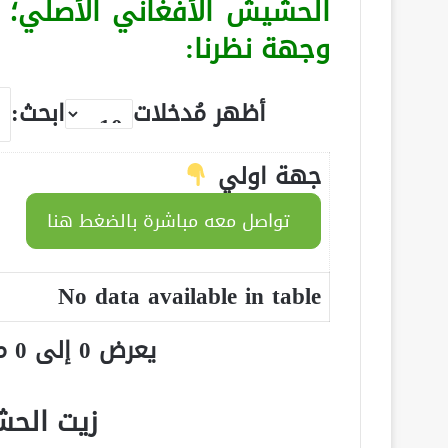
الحشيش الأفغاني الأصلي؛
وجهة نظرنا:
أظهر مُدخلات
ابحث:
جهة اولي
تواصل معه مباشرة بالضغط هنا
No data available in table
يعرض 0 إلى 0 من أصل 0 سجلّ
زيت الح