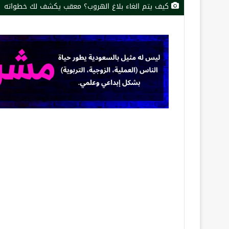
كيف يتم الغاء بلاغ الهروب؟ معقب يكشف لك خطواته