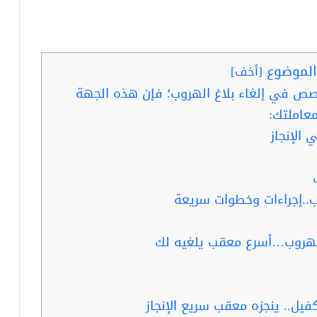
لموضوع
[
أخف
]
صص في إلغاء بلاغ الهروب؛ فإن هذه الجهة
عاملتك:
 الإنجاز
وب..إجراءات وخطوات سريعة
 الهروب…أسرع معقب يلغيه لك
كفيل.. ينجزه معقب سريع الإنجاز