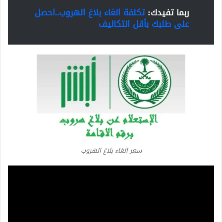
ربما تفيدك:
تكلفة الغاء بلاغ الهروب..احصل
على طلبك بأقل التكاليف
سعر الغاء بلاغ الهروب