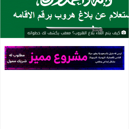
كيف يتم الغاء بلاغ الهروب؟ معقب يكشف لك خطواته