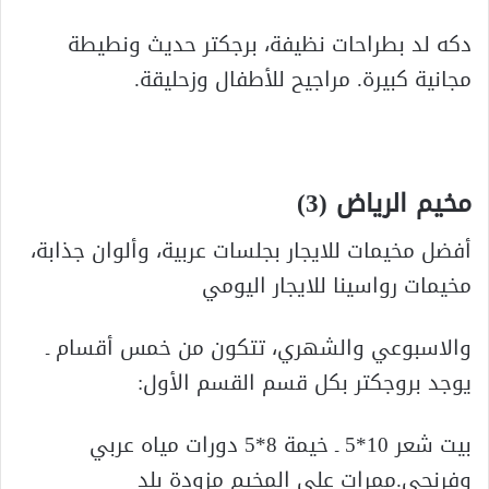
دكه لد بطراحات نظيفة، برجكتر حديث ونطيطة
مجانية كبيرة. مراجيح للأطفال وزحليقة.
مخيم الرياض (3)
أفضل مخيمات للايجار بجلسات عربية، وألوان جذابة،
مخيمات رواسينا للايجار اليومي
والاسبوعي والشهري، تتكون من خمس أقسام ـ
يوجد بروجكتر بكل قسم القسم الأول:
بيت شعر 10*5 ـ خيمة 8*5 دورات مياه عربي
وفرنجي.ممرات على المخيم مزودة بلد