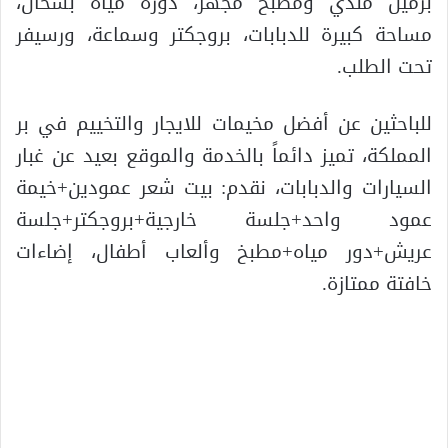
برميل مندي ومطبخ مجهز، دورة مياه بسخان،
مساحة كبيرة للدبابات، بروجكتر وسماعة، ورسيفر
تحت الطلب.
للباحثين عن أفضل مخيمات للايجار والتخييم في بر
المملكة، تميز دائماً بالخدمة والموقع بعيد عن غبار
السيارات والدبابات، نقدم: بيت شعر عمودين+خيمة
عمود واحد+جلسة خارجية+بروجكتر+جلسة
عريش+دور مياه+مطبخ وألعاب أطفال، إضاءات
خافتة ممتازة.