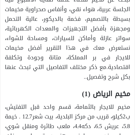
الجلسة عربية، هواء نقي، وأنفاس صحراوية مخيمات
بسيطة بالتصميم، فخمة بالديكور، عالية التحمل
ومجهزة بأفضل التجهيزات والمعدات الكهربائية،
سواتر عازلة وأماكن للسيارات، ومساحة للشواء،
نستعرض معك في هذا التقرير أفضل مخيمات
للايجار في بر المملكة، متانة وجودة وتكلفة
اقتصادية.مع ذكر مختلف التفاصيل التي تبحث عنها
بكل شرح وتفصيل..
مخيم الرياض (1)
مخيم للايجار بالثمامة، قسم واحد قبل التفتيش،
ب2كيلو، قريب من مركز البلدية، بيت شعر7ـ12 . خيمة
8ـ5، عريش 5ـ6، دكه4ـ4، ملعب طائرة ومنقل شوي،