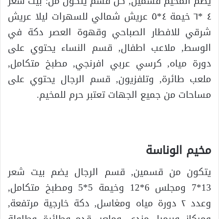
يضم المخيم قسمين, كل قسم يتكون من: بيت شعر
٤ *٦ خيمة ٤*٥ عريش شمالي للسهرات ليلا عريش
شرقي للافطار الصباحي وقهوة العصر دكة في
الوسط, ملاعب اطفال, قسم النساء يحتوي على
دورة مياه, كرسي عربي افرنجي, مطبخ متكامل,
ملعب طائرة, وتلفزيون, قسم الرجال يحتوي على
مساحات من جميع الجهات تعتبر حرم للمخيم.
مخيم الوناسة
يتكون من قسمين, قسم الرجال يضم بيت شعر
13*7 ومجلس 6*12 وخيمة 5*5 ومطبخ متكامل,
وعدد ٢ دورة مياه ومغاسل, دكة خارجية مرتفعة,
ومركاز, وبرميل مندي, وملعب قدم وطائرة, وطاولة