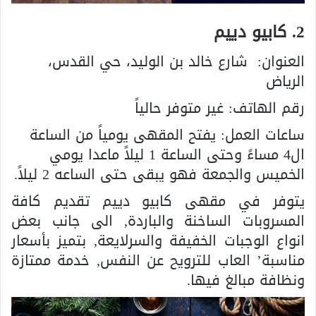
2. كابيو دييم
العنوان:
شارع خالد بن الوليد، حي القدس،
الرياض
رقم الهاتف: غير متوفر حالياً
ساعات العمل: يفتح المقهى يومياً من الساعة
ال4 مساءً وحتى الساعة 1 ليلاً ماعدا يومي
الخميس والجمعة فهو يبقى حتى الساعه 2 ليلاً.
يتوفر في مقهى كابيو دييم تقديم كافة
المسروبات الساخنة والباردة, الى جانب بعض
انواع الوجبات الخفيفة والسرلايعة, بتميز بأسعار
مناسبة’ العاب للترويح عن النفس, خدمة ممتازة
ونظافة مبالغ فيها.