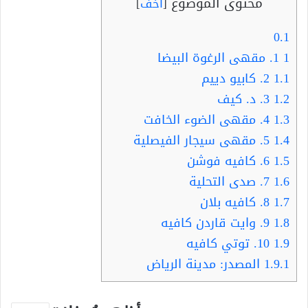
محتوى الموضوع
[
أخف
]
0.1
1
1. مقهى الرغوة البيضا
1.1
2. كابيو دييم
1.2
3. د. كيف
1.3
4. مقهى الضوء الخافت
1.4
5. مقهى سيجار الفيصلية
1.5
6. كافيه فوشن
1.6
7. صدى التحلية
1.7
8. كافيه بلان
1.8
9. وايت قاردن كافيه
1.9
10. توتي كافيه
1.9.1
المصدر: مدينة الرياض