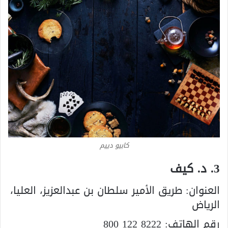
كابيو دييم
3. د. كيف
العنوان:
طريق الأمير سلطان بن عبدالعزيز، العليا،
الرياض
رقم الهاتف:
800 122 8222