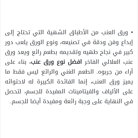
• ورق العنب من الأطباق الشهية التي تحتاج إلى
إبداع وفن ودقة في تصنيعه، ونوع الورق يلعب دور
كبير في نجاح طهيه وتقديمه بطعم رائع ويعد ورق
عنب العلالي الفاخر
افضل نوع ورق عنب
، بناء على
أراء من جربوه. الطعم الغني والرائع ليس فقط ما
يميز ورق العنب، إنما الفائدة الكبيرة له لاحتوائه
على الألياف والفيتامينات المفيدة للجسم، لتحصل
في النهاية على وجبة رائعة ومفيدة أيضا للجسم.