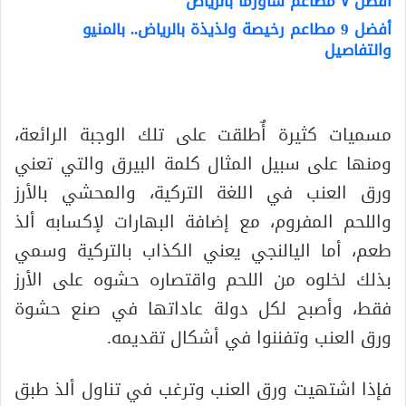
أفضل ٧ مطاعم شاورما بالرياض
أفضل 9 مطاعم رخيصة ولذيذة بالرياض.. بالمنيو
والتفاصيل
مسميات كثيرة أٌطلقت على تلك الوجبة الرائعة،
ومنها على سبيل المثال كلمة البيرق والتي تعني
ورق العنب في اللغة التركية، والمحشي بالأرز
واللحم المفروم، مع إضافة البهارات لإكسابه ألذ
طعم، أما اليالنجي يعني الكذاب بالتركية وسمي
بذلك لخلوه من اللحم واقتصاره حشوه على الأرز
فقط، وأصبح لكل دولة عاداتها في صنع حشوة
ورق العنب وتفننوا في أشكال تقديمه.
فإذا اشتهيت ورق العنب وترغب في تناول ألذ طبق