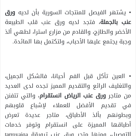
• يشتهر الفيصل للمنتجات السورية بأن لديه
ورق
عنب بالجملة
، فتجد لديه ورق عنب قلب الطبيعة
الأخضر والطازج، والقادم من مزارع استرا، لطهي ألذ
وجبة يجتمع عليها الأحباب، ولتكتمل بها المائدة.
• العين تأكل قبل الفم أحيانا، فالشكل الجميل،
والتغليف الرائع والتقديم المميز تجده لدى العديد
من متاجر
ورق عنب الرياض انستقرام
، والتي تتفنن
في تقديم الأفضل للعملاء لإشباع قلوبهم
وبطونهم بألذ الأطباق، متاجر عديدة تعرض
أطباقها المميزة على انستقرام وتوفر خدمات
التوصيل، ومنها متجر ورق عنب ترويقة tarroyaiqa