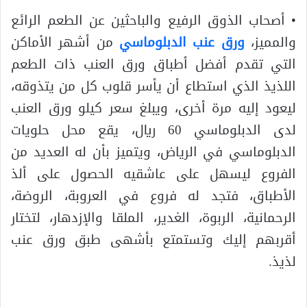
• أصحاب الذوق الرفيع والباحثين عن الطعم الرائع
والمميز،
ورق عنب الدبلوماسي
من أشهر الأماكن
التي تقدم أفضل أطباق ورق العنب ذات الطعم
اللذيذ الذي استطاع أن يأسر قلوب كل من يتذوقه،
ليعود إليه مرة أخرى، ويبلغ سعر كيلو ورق العنب
لدى الدبلوماسي 60 ريال، يقع محل حلويات
الدبلوماسي في الرياض، ويتميز بأن له العديد من
الفروع ليسهل على عاشقيه الحصول على ألذ
الأطباق، فتجد له فروع في العروبة، الروضة،
الرحمانية، الربوة، الغدير، الملقا والإزدهار، لتختار
أقربهم إليك وتستمتع بأشهى طبق ورق عنب
لذيذ.