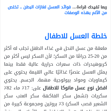
ربما تفيدك قراءة…
فوائد العسل لغازات البطن .. تخلص
من الآلم بهذه الوصفات
خلطة العسل للاطفال
ملعقة من عسل النحل في غذاء الطفل تجلب له أكثر
من 20-25 جرامًا من السكر؛ لأن السكر ليس أكثر من
كربوهيدرات ذات سعرات حرارية عالية فقط بينما
يمثل العسل عنصرًا غذائيًا عالي القيمة يحتوي على
كيماويات ومواد بيولوجية مهمة. الجسم. يحتوي
افضل نوع عسل مانوكا للاطفال
على: 17٪ ماء 82٪
سكريات (تشمل سكر الفاكهة سكر العنب سكر
الشعير قصب السكر) 3٪ بروتين ومجموعة كبيرة من