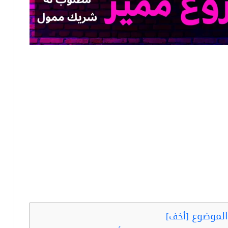
لموضوع
[
أخف
]