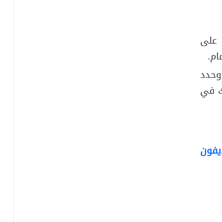
 على
ام.
وحدد
ك في
يفون