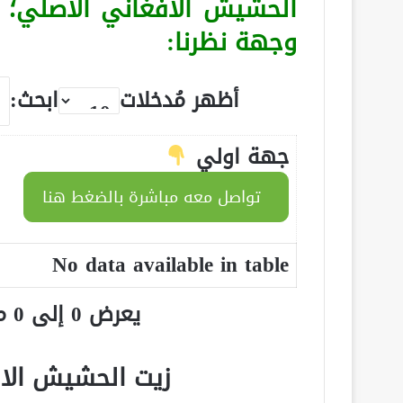
الحشيش الأفغاني الأصلي؛
وجهة نظرنا:
أظهر مُدخلات
ابحث:
جهة اولي
تواصل معه مباشرة بالضغط هنا
No data available in table
يعرض 0 إلى 0 من أصل 0 سجلّ
زيت الحشيش الا