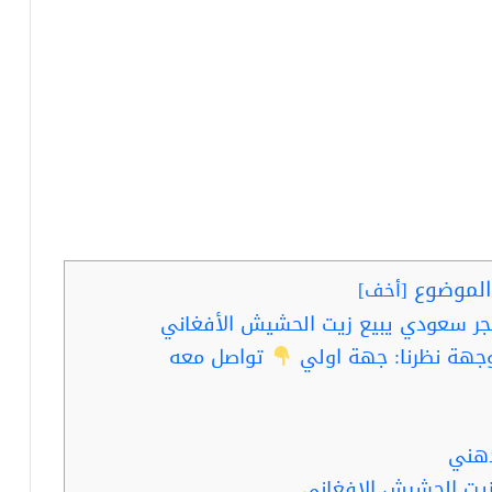
لموضوع
[
أخف
]
جر سعودي يبيع زيت الحشيش الأفغاني
جهة نظرنا: جهة اولي
تواصل معه
دهني
زيت الحشيش الافغاني