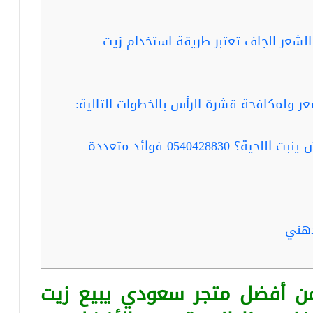
شعر الجاف تعتبر طريقة استخدام زيت
 ولمكافحة قشرة الرأس بالخطوات التالية:
ربما تفيدك قراءة …هل زيت الحشيش ينبت اللحية؟ 0540428830 فوائد متعددة
دهني
عن أفضل متجر سعودي يبيع زيت