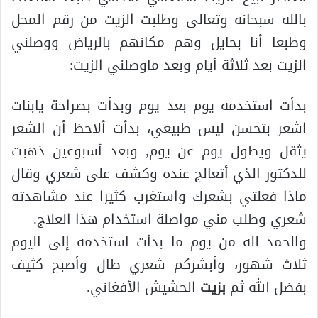
بالله سبحانه وتعالى وطلبت الزيت من رقم المحل
وطبعا أنا بحايل وهم مكانهم بالرياض ووصلني
الزيت بعد ثلاثة أيام وبعد ماوصلني الزيت:
بدأت استخدمه يوم بعد يوم وبدأت بصراحة يابنات
اشعر بتحسن ليس طبيعي، بدأت ألاحظ أن الشعر
يثقل ويطول يوم عن يوم, وبعد أسبوعين ذهبت
للدكتور الذي أتعالج عنده وكشف على شعري وقال
ماذا فعلتي بشعرك واستغرب كثيرا عند مشاهدته
شعري وطلب مني مواصلة استخدام هذا العلاج.
والحمد لله من يوم ما بدأت استخدمه إلى اليوم
ثلاث شهور، وأبشركم شعري طال وأصبح كثيف
بفضل الله ثم
بزيت
الحشيش الأفغاني.