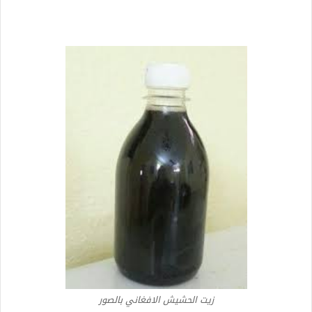
زيت الحشيش الافغاني بالصور