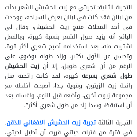
التجربة الثانية: تجربتي مع زيت الحشيش للشعر بدأت
من لبنان فقد كنت في لبنان بغرض السياحة، ووجدت
في أحد المحلات منتج زيت الحشيش، وقال لي
البائع أنه يزيد طول الشعر بنسبة كبيرة، وبالفعل
اشتريت منه، بعد استخدامه أصبح شعري أكثر قوة،
وتحسن عن الأول بكثير، وزاد طوله بوضوع، على
الرغم من أن شعري طويل، إلا أن
زيت الحشيش
طول شعري بسرعه
كبيرة، لقد كانت رائحته مثل
رائحة زيت الزيتون، وقوية جدا، أصبحت أخلطه مع
مجموعة زيوت أخرى، وأضعه قبل النوم، واغسله بعد
أن استيقظ، وهذا زاد من طول شعري أكثر”.
التجربة الثالثة
تجربة زيت الحشيش الافغاني للذقن
:
في فترة من فترات حياتي قررت أن أطيل لحيتي،