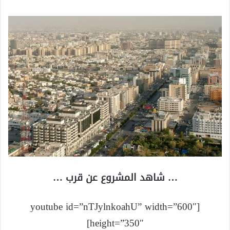
… شاهد المشروع عن قرب …
[youtube id=”nTJylnkoahU” width=”600″
height=”350″]