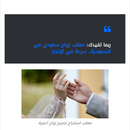
ربما تفيدك:
معقب زواج سعودي في
السعودية.. سرعة في الإنجاز
معقب استخراج تصريح زواج أجنبية