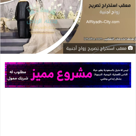
معقب استخراج تصريح زواج أجنبية