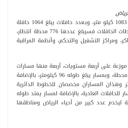
رياض
فتغطي كامل المدينة بمسار يبلغ طوله 1083 كيلو متر، وبـعدد حافلات يبلغ 1064 حافلة
للتشغيل باحجام وسعات مختلفة، أما محطات الحافلات فسيبلغ عددها 776 محطة انتظار،
كر، ومراكز التشغيل والتحكم، وأنظمة المراقبة
 موزعة على أربعة مستويات، أربعة منها مسارات
لخطوط الحافلات بعدد محطات يبلغ 103 محطة، وبمسار يبلغ طوله 96 كيلومتر، بالإضافة
رين يبلغ طولهما 83 كيلومتر وهذان المساران مخصصان للخطوط الدائرية
ات، حيث يضمان 67 محطة، و18 مسار للحافلات العادية، بالإضافة لمسار يمتد طوله
لعادية ليخدم عدد كبير من أحياء الرياض ومناطقها