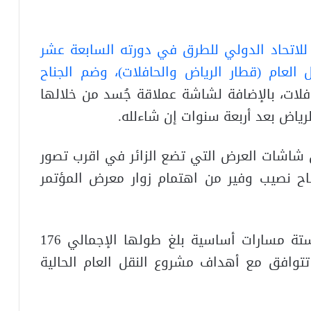
لاتحاد الدولي للطرق في دورته السابعة عشر
لعام (قطار الرياض والحافلات)، وضم الجناح
لات، بالإضافة لشاشة عملاقة جُسد من خلالها
رياض بعد أربعة سنوات إن شاءلله.
شاشات العرض التي تضع الزائر في اقرب تصور
اح نصيب وفير من اهتمام زوار معرض المؤتمر
كما أوُضح إن قطار الرياض يتكون من ستة مسارات أساسية بلغ طولها الإجمالي 176
 تتوافق مع أهداف مشروع النقل العام الحالية