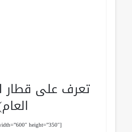
تعرف على قطار ال
العام
[youtube id=”VQ7eMcSWVkE” width=”600″ height=”350″]