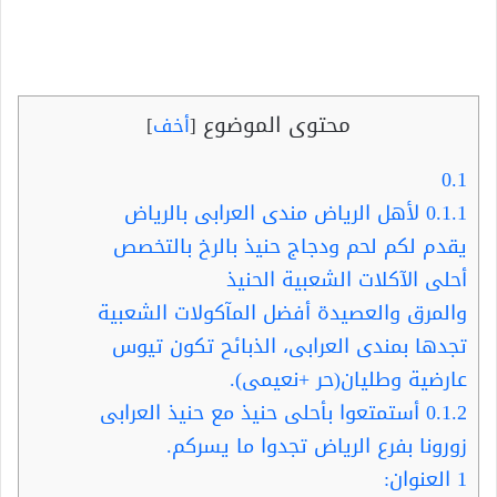
محتوى الموضوع
[
أخف
]
0.1
0.1.1
لأهل الرياض مندى العرابى بالرياض
يقدم لكم لحم ودجاج حنيذ بالرخ بالتخصص
أحلى الآكلات الشعبية الحنيذ
والمرق والعصيدة أفضل المآكولات الشعبية
تجدها بمندى العرابى، الذبائح تكون تيوس
عارضية وطليان(حر +نعيمى).
0.1.2
أستمتعوا بأحلى حنيذ مع حنيذ العرابى
زورونا بفرع الرياض تجدوا ما يسركم.
1
العنوان: