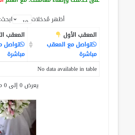
على خدمتك وإنهاء معاملتك. مع العلم
ال
أظهر مُدخلات
ابحث:
المعقب الأول
المعقب ال
تواصل مع المعقب
تواصل م
مباشرة
مباشرة
No data available in table
يعرض 0 إلى 0 من أصل 0 سجلّ