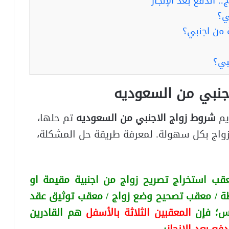
 الدفع بعد الإنجاز
ي؟
 من اجنبي؟
بي؟
جنبي من السعوديه
يم
شروط زواج الاجنبي من السعوديه
تم حلها،
اج بكل سهولة. لمعرفة طريقة حل المشكلة،
قب استخراج تصريح زواج من اجنبية
مقيمة او
ة / معقب تصحيح وضع زواج / معقب توثيق عقد
كس
؛ فإن
المعقبين الثلاثة بالأسفل
هم القادرين