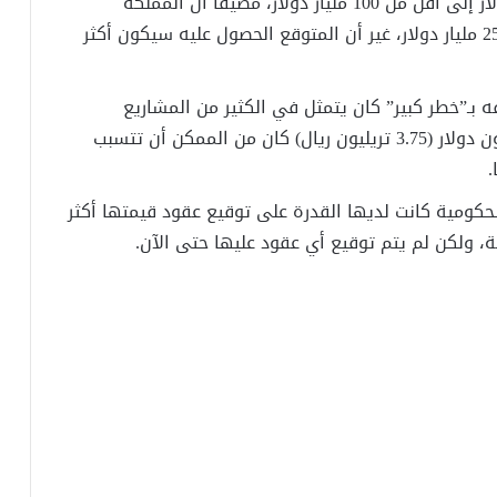
الماضي تمكنت من تقليص العجز من 250 مليار دولار إلى أقل من 100 مليار دولار، مضيفاً أن المملكة
تستهدف دخلاً غير نفطي في العام الحالي بنحو 25 مليار دولار، غير أن المتوقع الحصول عليه سيكون أكثر
بـ”خطر كبير” كان يتمثل في الكثير من المشاريع
لمقاولين، وتقدر قيمتها الإجمالية بأكثر من تريليون دولار (3.75 تريليون ریال) كان من الممكن أن تتسبب
.
كومية كانت لديها القدرة على توقيع عقود قيمتها أكثر
ة، ولكن لم يتم توقيع أي عقود عليها حتى الآن
.