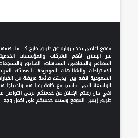
موقع اعلاني يخدم زواره عن طريق طرح كل ما يهمه
عبر الإعلان لأهم الشركات والمؤسسات الخدمية
المطاعم والمقاهي، المنتزهات، الفنادق والمنتجعات
الاستراحات والشاليهات الموجودة بالمملكة العربي
السعودية لنضع بين ايديهم قائمة عريضة من الخيارا
الواسعة التي تتناسب مع كافة رغباتهم واحتياجاته
(في حال رغبتم الإعلان عن خدمتكم يرجى التواصل ع
طريق إيميل الموقع وستتم خدمتكم على اكمل وجه