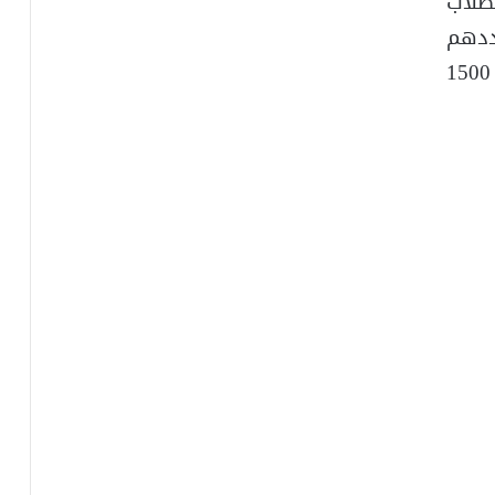
طلاب
دهم
للتسعين ألف طالب وطالبة في أكثر من 1500