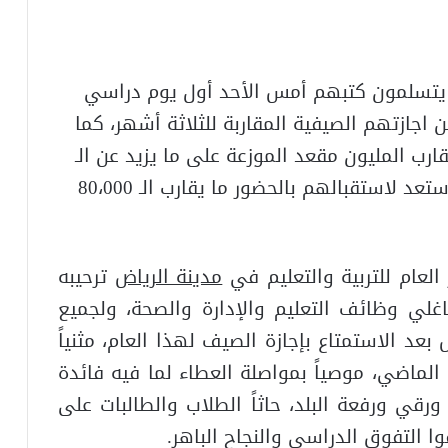
يتسلمون كتبهم أمس الأحد أول يوم دراسي
1هـ، بعد العودة من اجازتهم الصيفية المقاربة للثلاثة أشهر، كما
رب المليون مقعد الموزعة على ما يزيد عن الـ
، كما قد استعد لاستقبالهم بالحضور ما يقارب الـ 80،000
العام للتربية والتعليم في
مدينة الرياض
ترحيبه
غلي وظائف التعليم والإدارة والصحة، ولجميع
عد الاستمتاع بإجازة الصيف لهذا العام، مثنياً
ماضي، موصياً بمواصلة العطاء لما فيه فائدة
ورقي ورفعة البلد، حاثاً الطلاب والطالبات على
وا التفوق الدراسي والنجاح الباهر.