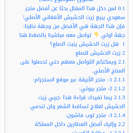
0.1
لمن دخل هذا المقال بحثا عن أفضل متجر
سعودي يبيع زيت الحشيش الأفغاني الأصلي؛
فإن هذا الجهة هي الأفضل من وجهة نظرنا:
جهة اولي
تواصل معه مباشرة بالضغط هنا
1
هل زيت الحشيش ينبت الصلع؟
2
زيت الحشيش للصلع
2.1
ويمكنكم التواصل معهم حتي تحصلوا على
المنتج الأصلي.
2.1.1
1– متجر الأنيقة عبر موقع انستجرام:
2.1.2
2- متجر بيوتي:
2.1.3
ربما تفيدك قراءة هذا :جربي زيت
الحشيش لعلاج تساقط الشعر ولن تندمي
2.1.4
3- متجر توب فاشون:
2.2
وإليك أفضل العطارين داخل المملكة
2.2.1
1– عطارة الكويت: