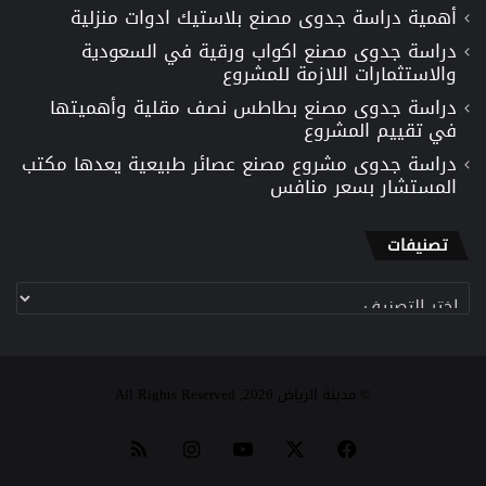
أهمية دراسة جدوى مصنع بلاستيك ادوات منزلية
دراسة جدوى مصنع اكواب ورقية في السعودية
والاستثمارات اللازمة للمشروع
دراسة جدوى مصنع بطاطس نصف مقلية وأهميتها
في تقييم المشروع
دراسة جدوى مشروع مصنع عصائر طبيعية يعدها مكتب
المستشار بسعر منافس
تصنيفات
تصنيفات
© مدينة الرياض 2026, All Rights Reserved
‫X
فيسبوك
‫YouTube
انستقرام
ملخص