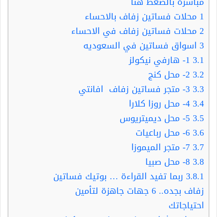
مباشرة بالضغط هنا
1
محلات فساتين زفاف بالاحساء
2
محلات فساتين زفاف في الاحساء
3
اسواق فساتين في السعوديه
3.1
1- هارفي نيكولز
3.2
2- محل كنج
3.3
3- متجر فساتين زفاف افانتي
3.4
4- محل روزا كلارا
3.5
5- محل ديميتريوس
3.6
6- محل رباعيات
3.7
7- متجر الميموزا
3.8
8- محل صبيا
3.8.1
ربما تفيد القراءة … بوتيك فساتين
زفاف بجده.. 6 جهات جاهزة لتأمين
احتياجاتك