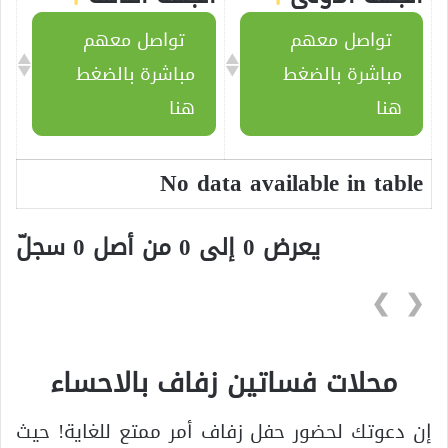
تواصل معهم
تواصل معهم
مباشرة بالضغط
مباشرة بالضغط
هنا
هنا
No data available in table
يعرض 0 إلى 0 من أصل 0 سجلّ
❯
❮
محلات فساتين زفاف بالاحساء
إن دعوتك لحضور حفل زفاف أمر ممتع للغاية! حيث