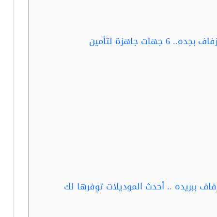
ربما تفيد القراءة … بوتيك فساتين زفاف بجده.. 6 جهات جاهزة لتأمين
اف ببريده .. أحدث الموديلات توفرها لك