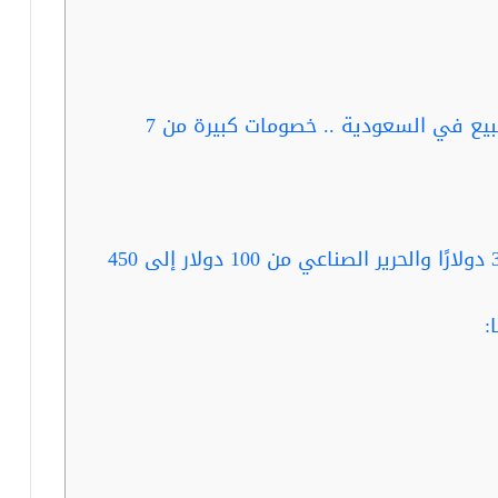
ربما تفيد القراءة …فساتين زفاف للبيع في السعودية .. خصومات كبيرة من 7
يتراوح سعر الستان بين 55 دولارًا و 300 دولارًا والحرير الصناعي من 100 دولار إلى 450