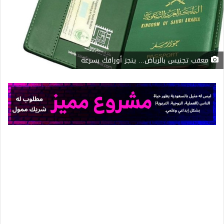
معقب تجنيس بالرياض... ينجز أوراقك بسرعة