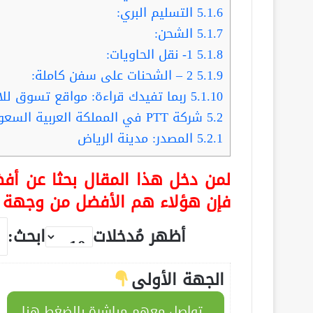
5.1.6
التسليم البري:
5.1.7
الشحن:
5.1.8
1- نقل الحاويات:
5.1.9
2 – الشحنات على سفن كاملة:
5.1.10
ربما تفيدك قراءة: مواقع تسوق للاطفال … 4 جهات توفر ل
5.2
شركة PTT في المملكة العربية السعودية
5.2.1
المصدر: مدينة الرياض
لمن دخل هذا المقال بحثا عن أفض
فإن هؤلاء هم الأفضل من وجهة ن
أظهر مُدخلات
ابحث:
الجهة الأولى
تواصل معهم مباشرة بالضغط هنا