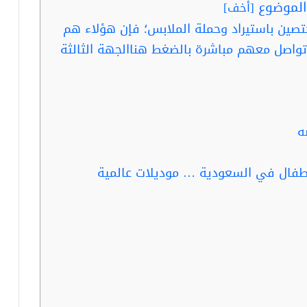
لموضوع
[
أخف
]
تصين باستيراد وحملة الملابس؛ فإن هؤلاء هم
واصل معهم مباشرة بالضغط هناالجهة الثالثة
ه
أطفال في السعودية … موديلات عالمية