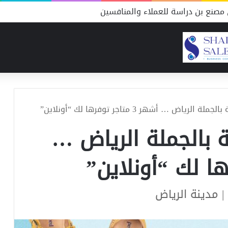
مصنع بن دراسة للعملاء والمنافسين
ياض … أشهر 3 متاجر توفرها لك “أونلاين”
 بالجملة الرياض …
| مدينة الرياض