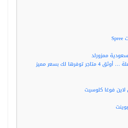
Sp
سعودية ممزورلد
وفرها لك بسعر مميز
 لاين فوغا كلوسيت
وينت