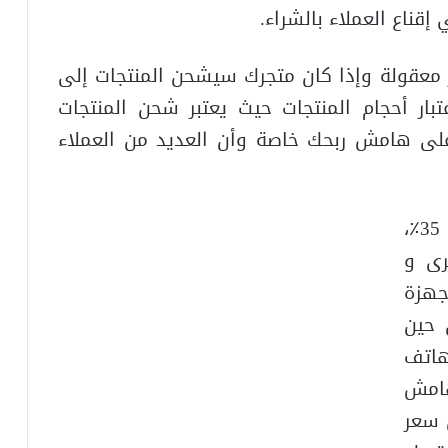
إقناع العملاء بالشراء.
ر معقولة وإذا كان متجرك سيشحن المنتجات إلى
بار أحجام المنتجات حيث يعتبر شحن المنتجات
ر على هامش ربحك خاصة وأن العديد من العملاء
أما هامش الربح فيتراوح عادة بين 30 و 35٪،
رى و
جهزة
 حين
هاتف
هامش
 سعر