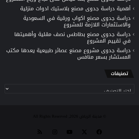
أهمية دراسة جدوى مصنع بلاستيك ادوات منزلية
دراسة جدوى مصنع اكواب ورقية في السعودية
والاستثمارات اللازمة للمشروع
دراسة جدوى مصنع بطاطس نصف مقلية وأهميتها
في تقييم المشروع
دراسة جدوى مشروع مصنع عصائر طبيعية يعدها مكتب
المستشار بسعر منافس
تصنيفات
تصنيفات
© مدينة الرياض 2026, All Rights Reserved
‫X
فيسبوك
‫YouTube
انستقرام
ملخص