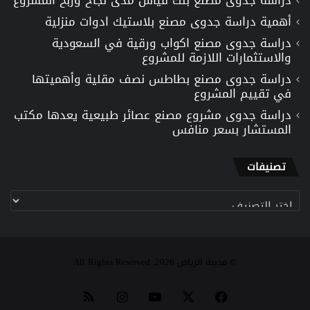
أهمية دراسة جدوى مصنع بلاستيك ادوات منزلية
دراسة جدوى مصنع اكواب ورقية في السعودية
والاستثمارات اللازمة للمشروع
دراسة جدوى مصنع بطاطس نصف مقلية وأهميتها
في تقييم المشروع
دراسة جدوى مشروع مصنع عصائر طبيعية يعدها مكتب
المستشار بسعر منافس
تصنيفات
تصنيفات
© مدينة الرياض 2026, All Rights Reserved
‫X
فيسبوك
‫YouTube
انستقرام
ملخص