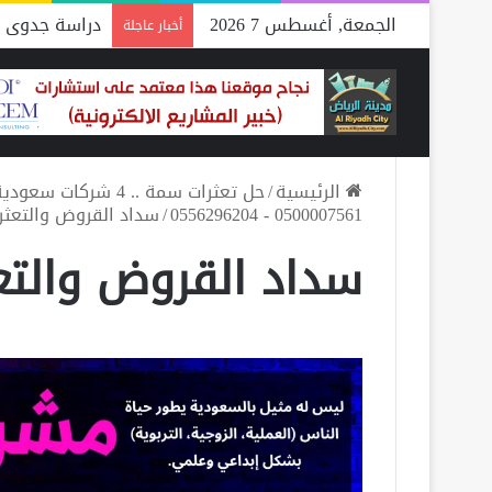
الجمعة, أغسطس 7 2026
دراسة جدوى م
أخبار عاجلة
الرئيسية
/
0500007561 - 0556296204
/
سداد القروض والتعثر
سداد القروض والتع