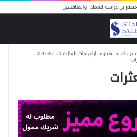
صنع بن دراسة للعملاء والمنافسين
حل تعثرات سمة .. 4 شركات سعودية تريحك من هموم الإلتزامات المالية 0597497170 -
ات
ثرات