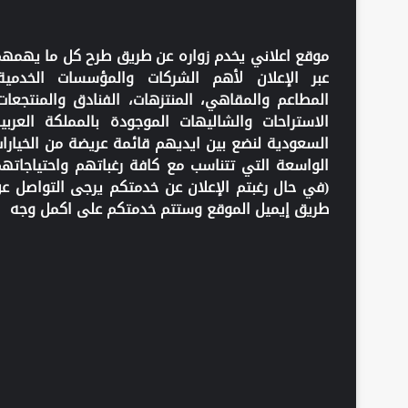
موقع اعلاني يخدم زواره عن طريق طرح كل ما يهمه
عبر الإعلان لأهم الشركات والمؤسسات الخدمية
المطاعم والمقاهي، المنتزهات، الفنادق والمنتجعات
الاستراحات والشاليهات الموجودة بالمملكة العربي
السعودية لنضع بين ايديهم قائمة عريضة من الخيارا
الواسعة التي تتناسب مع كافة رغباتهم واحتياجاته
(في حال رغبتم الإعلان عن خدمتكم يرجى التواصل ع
طريق إيميل الموقع وستتم خدمتكم على اكمل وجه