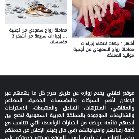
معاملة زواج سعودي من اجنبية
… إجراءات سريعة من أشهر 3
مؤسسات
أشهر 4 جهات لانهاء إجراءات
معاملة زواج السعودي من أجنبية
مواليد المملكة
موقع اعلاني يخدم زواره عن طريق طرح كل ما يهمهم عبر
الإعلان لأهم الشركات والمؤسسات الخدمية، المطاعم
والمقاهي، المنتزهات، الفنادق والمنتجعات، الاستراحات
والشاليهات الموجودة بالمملكة العربية السعودية لنضع بين
ايديهم قائمة عريضة من الخيارات الواسعة التي تتناسب مع
كافة رغباتهم واحتياجاتهم (في حال رغبتم الإعلان عن خدمتكم
يرجى التواصل عن طريق إيميل الموقع وستتم خدمتكم على