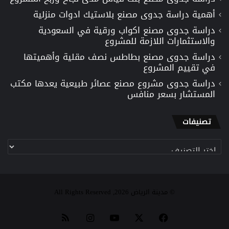
أهمية دراسة جدوى مصنع بلاستيك ادوات منزلية
دراسة جدوى مصنع اكواب ورقية في السعودية
والاستثمارات اللازمة للمشروع
دراسة جدوى مصنع بطاطس نصف مقلية وأهميتها
في تقييم المشروع
دراسة جدوى مشروع مصنع عصائر طبيعية يعدها مكتب
المستشار بسعر منافس
تصنيفات
تصنيفات
© مدينة الرياض 2026, All Rights Reserved
‫X
فيسبوك
‫YouTube
انستقرام
ملخص