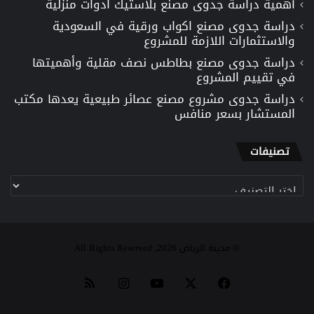
أهمية دراسة جدوى مصنع بلاستيك ادوات منزلية
دراسة جدوى مصنع اكواب ورقية في السعودية
والاستثمارات اللازمة للمشروع
دراسة جدوى مصنع بطاطس نصف مقلية وأهميتها
في تقييم المشروع
دراسة جدوى مشروع مصنع عصائر طبيعية يعدها مكتب
المستشار بسعر منافس
تصنيفات
تصنيفات
© مدينة الرياض 2026, All Rights Reserved
‫X
فيسبوك
‫YouTube
انستقرام
ملخص