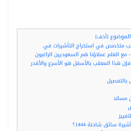
لموضوع
[
أخف
]
قب متخصص في استخراج التأشيرات في
- مع العلم عملاؤنا هم السعوديين الراغبون
- فإن هذا المعقب بالأسفل هو الأسرع والأقدر
 بالتفصيل
 مساند
ص
فييز
ة سائق شاحنة 1444؟