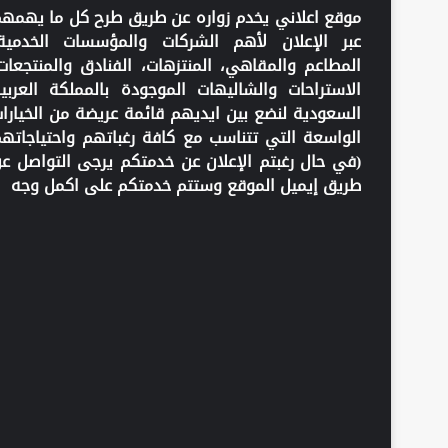
موقع اعلاني يخدم زواره عن طريق طرح كل ما يهمه
عبر الإعلان لأهم الشركات والمؤسسات الخدمية
المطاعم والمقاهي، المنتزهات، الفنادق والمنتجعات
الاستراحات والشاليهات الموجودة بالمملكة العربي
السعودية لنضع بين ايديهم قائمة عريضة من الخيارا
الواسعة التي تتناسب مع كافة رغباتهم واحتياجاته
(في حال رغبتم الإعلان عن خدمتكم يرجى التواصل ع
طريق إيميل الموقع وستتم خدمتكم على اكمل وجه