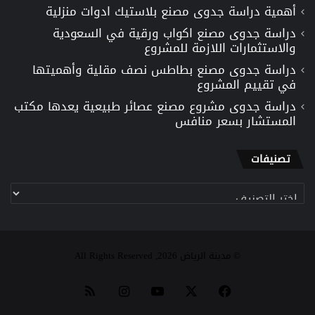
أهمية دراسة جدوى مصنع بلاستيك ادوات منزلية
دراسة جدوى مصنع اكواب ورقية في السعودية
والاستثمارات اللازمة للمشروع
دراسة جدوى مصنع بطاطس نصف مقلية وأهميتها
في تقييم المشروع
دراسة جدوى مشروع مصنع عصائر طبيعية يعدها مكتب
المستشار بسعر منافس
تصنيفات
تصنيفات
© مدينة الرياض 2026, All Rights Reserved
‫X
فيسبوك
‫YouTube
انستقرام
ملخص