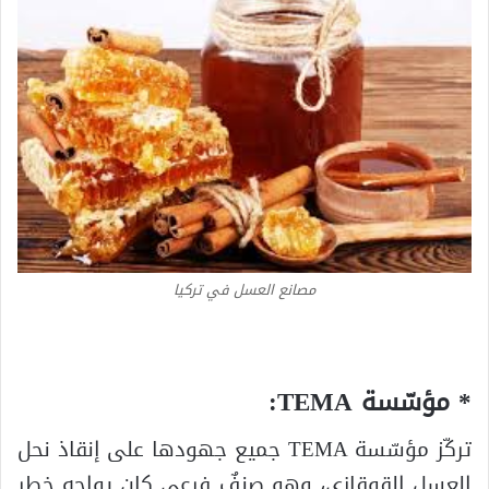
مصانع العسل في تركيا
* مؤسّسة TEMA:
تركّز مؤسّسة TEMA جميع جهودها على إنقاذ نحل
العسل القوقازي، وهو صنفٌ فرعي كان يواجه خطر