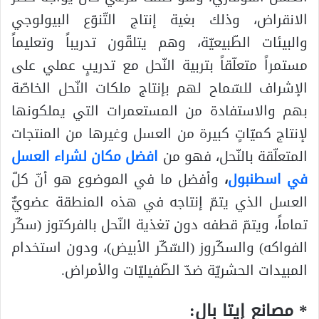
الانقراض، وذلك بغية إنتاج التّنوّع البيولوجي
والبيئات الطّبيعيّة، وهم يتلقّون تدريباً وتعليماً
مستمراً متعلّقاً بتربية النّحل مع تدريبٍ عملي على
الإشراف للسّماح لهم بإنتاج ملكات النّحل الخاصّة
بهم والاستفادة من المستعمرات التي يملكونها
لإنتاج كميّاتٍ كبيرة من العسل وغيرها من المنتجات
المتعلّقة بالنّحل، فهو من
افضل مكان لشراء العسل
في اسطنبول
،
وأفضل ما في الموضوع هو أنّ كلّ
العسل الذي يتمّ إنتاجه في هذه المنطقة عضويٌّ
تماماً، ويتمّ قطفه دون تغذية النّحل بالفركتوز (سكّر
الفواكه) والسكّروز (السّكّر الأبيض)، ودون استخدام
المبيدات الحشريّة ضدّ الطّفيليّات والأمراض.
* مصانع إيتا بال: