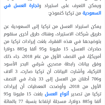
ويمكن التعرف على استيراد و
تجارة العسل في
السعودية
من تركيا كنموذج:
يمكن استيراد العسل من تركيا إلى السعودية عن
طريق شركات الاستيراد، وهناك طرق أخرى سنقوم
بتوضيحها في هذه الفقرة، بلغت إيرادات تركيا من
صادرات العسل، 15 مليونا و95 ألفا و885 دولارا
أمريكيًا، في النصف الأول من عام 2018، جاء ذلك
وفق بيانات رابطة مصدري شرقي البحر الأسود
التركية، وأشارت البيانات أن تركيا صدّرت، 3 آلاف
و706 أطنان من العسل إلى 33 بلدا، في النصف
الأول من 2018، وأوضحت المعطيات أن إيرادات
تركيا من تصدير
أنواع العسل
بلغت 15 مليونا و95
ألفا و885 دولارا، مسجلة ارتفاعا بنسبة 77 بالمائة