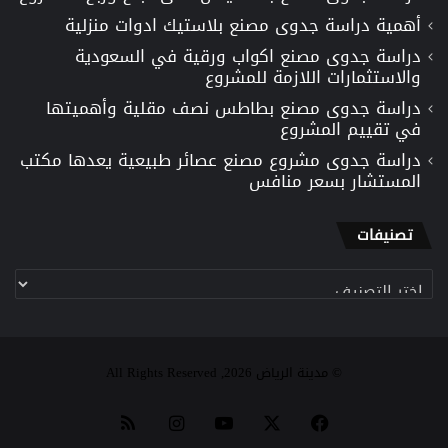
أهمية دراسة جدوى مصنع بلاستيك ادوات منزلية
دراسة جدوى مصنع اكواب ورقية في السعودية
والاستثمارات اللازمة للمشروع
دراسة جدوى مصنع بطاطس نصف مقلية وأهميتها
في تقييم المشروع
دراسة جدوى مشروع مصنع عصائر طبيعية يعدها مكتب
المستشار بسعر منافس
تصنيفات
تصنيفات
© مدينة الرياض 2026, All Rights Reserved
‫X
فيسبوك
‫YouTube
انستقرام
ملخص