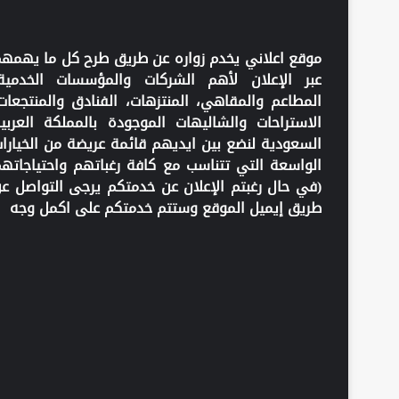
موقع اعلاني يخدم زواره عن طريق طرح كل ما يهمه
عبر الإعلان لأهم الشركات والمؤسسات الخدمية
المطاعم والمقاهي، المنتزهات، الفنادق والمنتجعات
الاستراحات والشاليهات الموجودة بالمملكة العربي
السعودية لنضع بين ايديهم قائمة عريضة من الخيارا
الواسعة التي تتناسب مع كافة رغباتهم واحتياجاته
(في حال رغبتم الإعلان عن خدمتكم يرجى التواصل ع
طريق إيميل الموقع وستتم خدمتكم على اكمل وجه