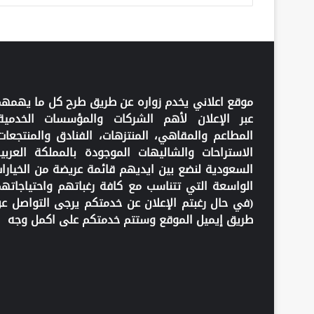
موقع اعلاني يخدم زواره عن طريق طرح كل ما يهمه
عبر الإعلان لأهم الشركات والمؤسسات الخدمية
المطاعم والمقاهي، المنتزهات، الفنادق والمنتجعات
الاستراحات والشاليهات الموجودة بالمملكة العربي
السعودية لنضع بين ايديهم قائمة عريضة من الخيارا
الواسعة التي تتناسب مع كافة رغباتهم واحتياجاته
(في حال رغبتم الإعلان عن خدمتكم يرجى التواصل ع
طريق إيميل الموقع وستتم خدمتكم على اكمل وجه