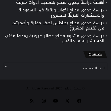
أهمية دراسة جدوى مصنع بلاستيك ادوات منزلية
دراسة جدوى مصنع اكواب ورقية في السعودية
والاستثمارات اللازمة للمشروع
دراسة جدوى مصنع بطاطس نصف مقلية وأهميتها
في تقييم المشروع
دراسة جدوى مشروع مصنع عصائر طبيعية يعدها مكتب
المستشار بسعر منافس
تصنيفات
تصنيفات
© مدينة الرياض 2026, All Rights Reserved
‫X
فيسبوك
‫YouTube
انستقرام
ملخص