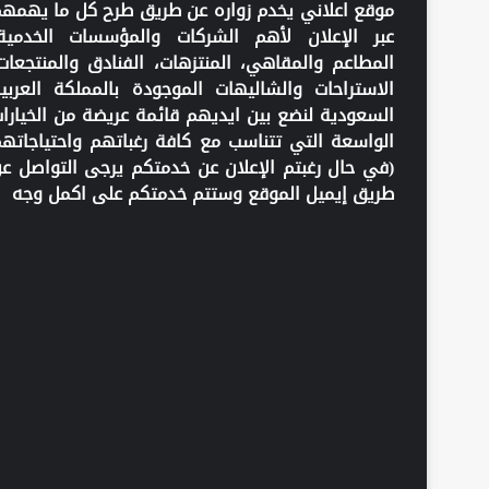
موقع اعلاني يخدم زواره عن طريق طرح كل ما يهمه
عبر الإعلان لأهم الشركات والمؤسسات الخدمية
المطاعم والمقاهي، المنتزهات، الفنادق والمنتجعات
الاستراحات والشاليهات الموجودة بالمملكة العربي
السعودية لنضع بين ايديهم قائمة عريضة من الخيارا
الواسعة التي تتناسب مع كافة رغباتهم واحتياجاته
(في حال رغبتم الإعلان عن خدمتكم يرجى التواصل ع
طريق إيميل الموقع وستتم خدمتكم على اكمل وجه