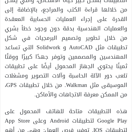
التطبيقات بشكل كبير حياة الأشخاص، والتي يمكن
من خلالها قراءة الكتب والمراجع، بالإضافة إلى
القدرة على إجراء العمليات الحسابية المعقدة
والعمليات الهندسية بدقة دون وجود خطأ بشري
من خلال تطوير وتصميم البرمجيات في شكل
تطبيقات مثل AutoCAD و Solidwork التي تساعد
المهندسين والمصممين وتوفر جهدًا كبيرًا ووقتًا
ثمينًا يحتوي الجهاز المحمول أيضًا على تطبيقات
تلعب دور الآلة الحاسبة وآلات التصوير ومشغلات
الموسيقى مثل Walkman. من خلال تطبيقات GPS،
من الممكن معرفة الاتجاهات والأماكن.
هذه التطبيقات متاحة للهاتف المحمول على
Google Play لتطبيقات Android وعلى App Store
لتطبيقات IOS. توفير فرص العمل: وهي من أهم