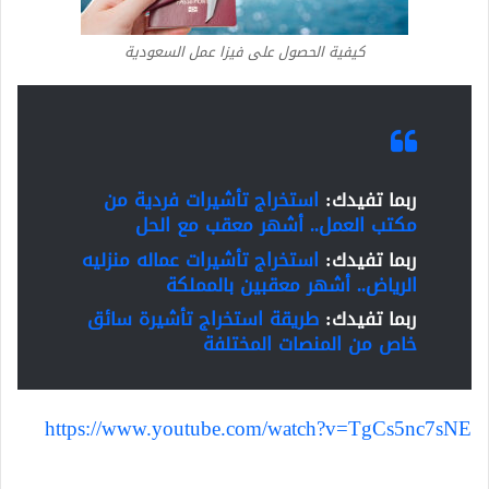
كيفية الحصول على فيزا عمل السعودية
ربما تفيدك:
استخراج تأشيرات فردية من
مكتب العمل.. أشهر معقب مع الحل
ربما تفيدك:
استخراج تأشيرات عماله منزليه
الرياض.. أشهر معقبين بالمملكة
ربما تفيدك:
طريقة استخراج تأشيرة سائق
خاص من المنصات المختلفة
https://www.youtube.com/watch?v=TgCs5nc7sNE