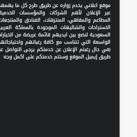
موقع اعلاني يخدم زواره عن طريق طرح كل ما يهمه
عبر الإعلان لأهم الشركات والمؤسسات الخدمية
المطاعم والمقاهي، المنتزهات، الفنادق والمنتجعات
الاستراحات والشاليهات الموجودة بالمملكة العربي
السعودية لنضع بين ايديهم قائمة عريضة من الخيارا
الواسعة التي تتناسب مع كافة رغباتهم واحتياجاته
(في حال رغبتم الإعلان عن خدمتكم يرجى التواصل ع
طريق إيميل الموقع وستتم خدمتكم على اكمل وجه